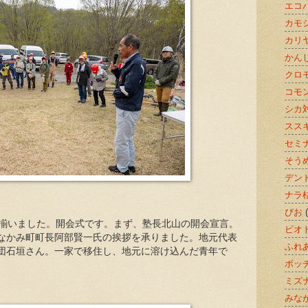
エコ
カモ
カリ
かん
クロ
コモ
シカ
スス
セミ
そう
デン
ナラ
びお
が揃いました。開会式です。まず、塾長北山の開会宣言。
ビオ
なかみ町町長阿部賢一氏の挨拶を承りました。地元代表
ふれ
団石垣さん。一家で移住し、地元に溶け込んだ青年で
ボッ
ミズ
みな