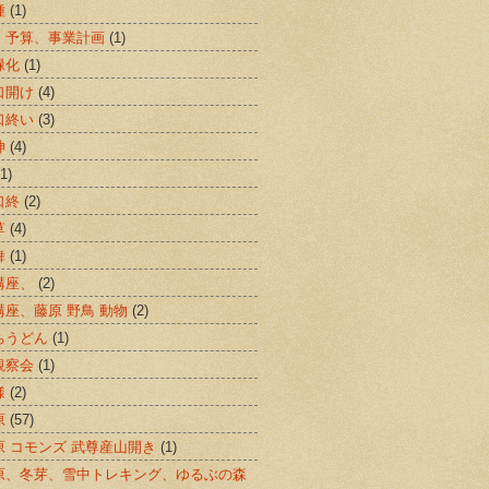
種
(1)
、予算、事業計画
(1)
緑化
(1)
口開け
(4)
口終い
(3)
神
(4)
(1)
口終
(2)
草
(4)
舞
(1)
講座、
(2)
講座、藤原 野鳥 動物
(2)
ちうどん
(1)
観察会
(1)
様
(2)
原
(57)
原 コモンズ 武尊産山開き
(1)
原、冬芽、雪中トレキング、ゆるぶの森