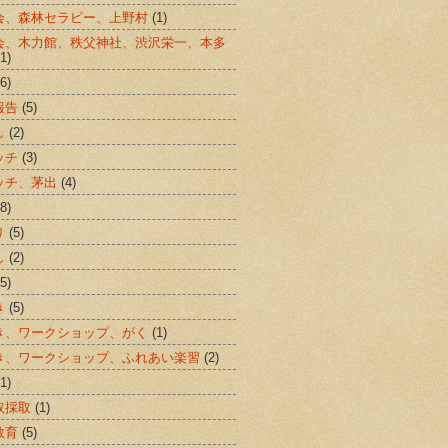
会、森林セラピー、上野村
(1)
会、木力館、秩父神社、渋沢栄一、本多
(1)
(6)
報告
(5)
し
(2)
ッチ
(3)
ッチ、茅出
(4)
(8)
り
(5)
し
(2)
(5)
き
(5)
き、ワークショップ、がく
(1)
き、ワークショップ、ふれあい楽習
(2)
(1)
取採取
(1)
教育
(5)