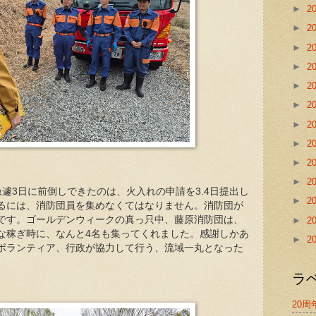
►
2
►
2
►
2
►
2
►
2
►
2
►
2
►
2
►
2
►
2
遽3日に前倒しできたのは、火入れの申請を3.4日提出し
►
2
るには、消防団員を集めなくてはなりません。消防団が
です。ゴールデンウィークの真っ只中、藤原消防団は、
►
2
な稼ぎ時に、なんと4名も集ってくれました。感謝しかあ
►
2
ボランティア、行政が協力して行う、流域一丸となった
ラ
20周