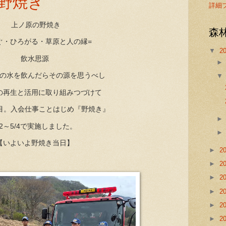
 野焼き
詳細
上ノ原の野焼き
森
ぐ・ひろがる・草原と人の縁=
▼
2
飲水思源
の水を飲んだらその源を思うべし
の再生と活用に取り組みつづけて
年目。入会仕事ことはじめ『野焼き』
/2～5/4で実施しました。
【いよいよ野焼き当日】
►
2
►
2
►
2
►
2
►
2
►
2