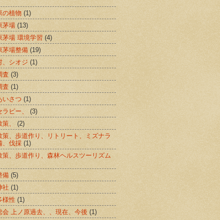
原の植物
(1)
原茅場
(13)
原茅場 環境学習
(4)
原茅場整備
(19)
村、シオジ
(1)
調査
(3)
調査
(1)
あいさつ
(1)
セラピー、
(3)
散策、
(2)
散策、歩道作り、リトリート、ミズナラ
備、伐採
(1)
散策、歩道作り、森林ヘルスツーリズム
整備
(5)
神社
(1)
多様性
(1)
総会 上ノ原過去、、現在、今後
(1)