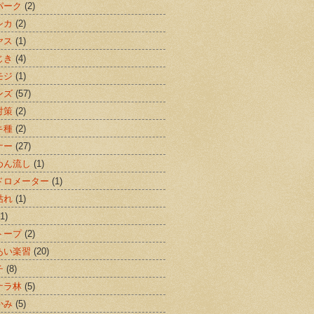
パーク
(2)
シカ
(2)
ヤス
(1)
じき
(4)
モジ
(1)
ンズ
(57)
対策
(2)
キ種
(2)
ナー
(27)
めん流し
(1)
ドロメーター
(1)
枯れ
(1)
(1)
トープ
(2)
あい楽習
(20)
チ
(8)
ナラ林
(5)
かみ
(5)