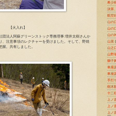
希少
決算
航空
山の
【火入れ】
山の
山の
社団法人阿蘇グリーンストック専務理事:増井太樹さんか
山菜
り、注意事項のレクチャーを受けました。そして、野焼
把握。共有しました。
山之
山野
獅子
車座
車座
手打
樹木
十二
上ノ
上ノ
上ノ