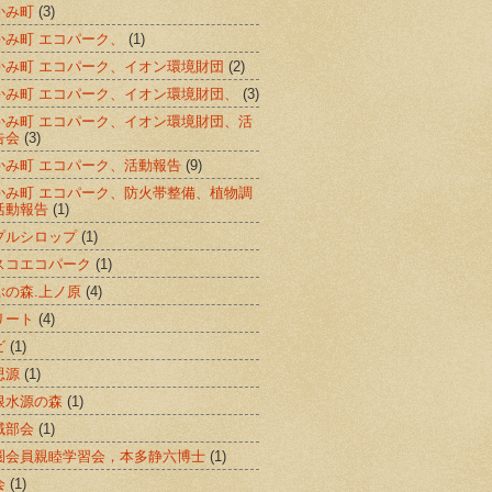
かみ町
(3)
かみ町 エコパーク、
(1)
かみ町 エコパーク、イオン環境財団
(2)
かみ町 エコパーク、イオン環境財団、
(3)
かみ町 エコパーク、イオン環境財団、活
告会
(3)
かみ町 エコパーク、活動報告
(9)
かみ町 エコパーク、防火帯整備、植物調
活動報告
(1)
プルシロップ
(1)
スコエコパーク
(1)
ぶの森.上ノ原
(4)
リート
(4)
ビ
(1)
思源
(1)
根水源の森
(1)
域部会
(1)
圏会員親睦学習会，本多静六博士
(1)
会
(1)