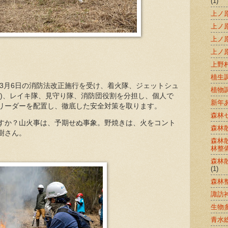
(1)
上ノ
上ノ
上ノ
上ノ
上野
植生
年3月6日の消防法改正施行を受け、着火隊、ジェットシュ
植物
材)、レイキ隊、見守り隊、消防団役割を分担し、個人で
新年
リーダーを配置し、徹底した安全対策を取ります。
森林
すか？山火事は、予期せぬ事象。野焼きは、火をコント
森林
樹さん。
森林
林整
森林
(1)
森林
諏訪
生物
青水