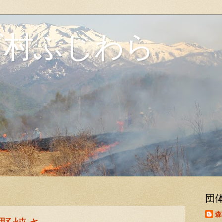
ズ村ふじわら
団
森