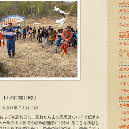
みな
みな
みな
みな
みな
動報
みな
みな
査、
メイ
ユネ
ゆる
リト
ワラ
【山の口開け神事】
飲水
奥利
入会仕事ことはじめ
下流
があっても忘れるな。忘れたら山の恩恵はない！と伝承さ
下流
へ一年の上ノ原での活動が無事に行われることを祈願し
学習
並び会釈の姿勢を保ち、塾長の祝詞の奏上。塾長に習い