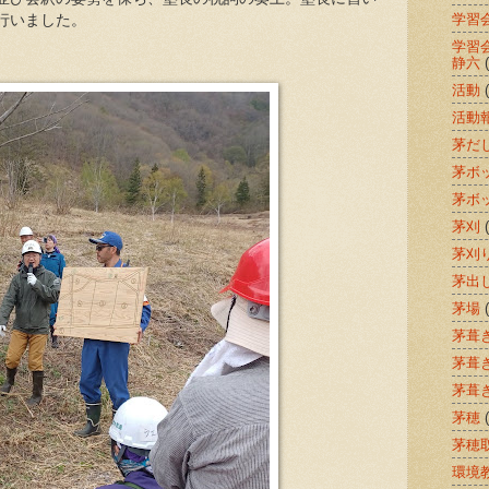
学習
行いました。
学習
静六
活動
活動
茅だ
茅ボ
茅ボ
茅刈
茅刈
茅出
茅場
茅葺
茅葺
茅葺
茅穂
茅穂
環境