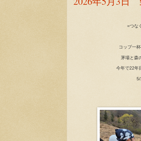
2026年5月3日
=つな
コップ一杯
茅場と森
今年で22
5